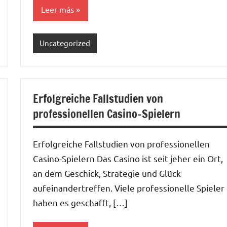
Leer más
Uncategorized
Erfolgreiche Fallstudien von
professionellen Casino-Spielern
Erfolgreiche Fallstudien von professionellen
Casino-Spielern Das Casino ist seit jeher ein Ort,
an dem Geschick, Strategie und Glück
aufeinandertreffen. Viele professionelle Spieler
haben es geschafft, […]