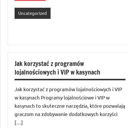
Uncategorized
Jak korzystać z programów
lojalnościowych i VIP w kasynach
Jak korzystać z programów lojalnościowych i VIP
w kasynach Programy lojalnościowe i VIP w
kasynach to skuteczne narzędzia, które pozwalają
graczom na zdobywanie dodatkowych korzyści
[…]