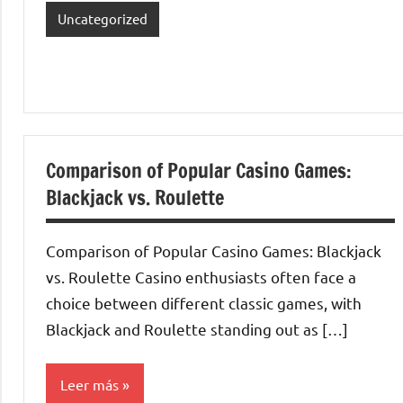
Uncategorized
Comparison of Popular Casino Games:
Blackjack vs. Roulette
Comparison of Popular Casino Games: Blackjack
vs. Roulette Casino enthusiasts often face a
choice between different classic games, with
Blackjack and Roulette standing out as […]
Leer más