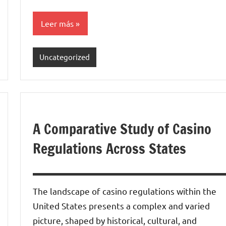
Leer más
Uncategorized
A Comparative Study of Casino
Regulations Across States
The landscape of casino regulations within the
United States presents a complex and varied
picture, shaped by historical, cultural, and