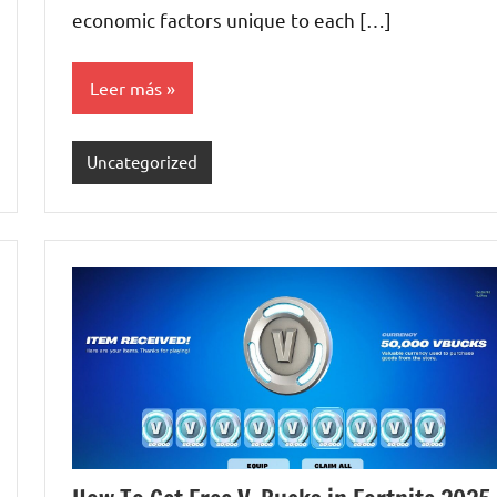
economic factors unique to each […]
Leer más
Uncategorized