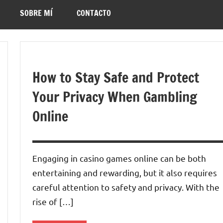
SOBRE MÍ
CONTACTO
How to Stay Safe and Protect
Your Privacy When Gambling
Online
Engaging in casino games online can be both
entertaining and rewarding, but it also requires
careful attention to safety and privacy. With the
rise of […]