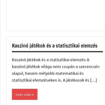
Kaszinó játékok és a statisztikai elemzés
Kaszinó játékok és a statisztikai elemzés A
kaszinó játékok világa nem csupán a szerencsén
alapul, hanem mélyebb matematikai és
statisztikai elemzéseken is. A játékosok és […]
Leer más